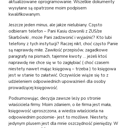
aktualizowane oprogramowanie. Wszelkie dokumenty
wysyłane są opatrzone moim podpisem
kwalifikowanym.
Jeszcze jeden minus, ale jakże nielubiany. Często
odbieram telefon – Pani Kasiu dzwonili z ZUS/ze
Skarbówki , może Pani zadzwonić i wyjaśnić? Kto lubi
telefony z tych instytucji? Raczej nikt, choć często Panie
są naprawdę miłe. Zawiłość przepisów, zagadkowe
paragrafy na pismach, tajemne kwoty … jeżeli ktoś
naprawdę nie chce się w to zagłębiać ( choć czasem
niestety nawet mając księgową – trzeba ) to księgowa
jest w stanie to załatwić. Oczywiście wiąże się to z
udzieleniem odpowiednich upoważnień dla osoby
prowadzącej księgowość.
Podsumowując, decyzja zawsze leży po stronie
właściciela firmy. Moim zdaniem, o ile firma jest mała,
księgowość uproszczona, a wiedza właściciela na
odpowiednim poziomie- jest to możliwe. Niestety,
jedynym plusem jest dla mnie oszczędność pieniędzy. W