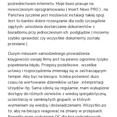
pośrednictwem internetu. Moje biuro pracuje na
nowoczesnym oprogramowaniu ( Insert Nexo PRO ) , na
Państwa życzenie jest możliwość instalacji takiej opcji.
Jest to bardzo dobre rozwiązanie dla osób szczególnie
zajętych- umożliwia dostarczanie dokumentów z
biura/domu przy jednoczesnym ich podglądzie ( możemy
szybko sprawdzić czy wszystkie dokumenty zostały
przesłane ).
Dużym minusem samodzielnego prowadzenia
księgowości swojej firmy jest na pewno ogromne ryzyko
popełnienia błędu. Przepisy podatkowe , wszelkie
ustawy i rozporządzenia zmieniają się w zastraszającym
tempie. Aby być na bieżąco, trzeba poświecić dużo
czasu na wertowanie dzienników ustaw , interpretacji
Urzędów itp. Sama szkolę się regularnie, mam wykupione
dostępy do różnych serwisów z wiedzą specjalistyczną,
uczestniczę w zamkniętych grupach, w których
wymieniam się wiedzą i doświadczeniami. Wszystko po
to, aby na bieżąco reagować na zmiany w przepisach.
Ponadto mam wykupione OC dla biur rachunkowych,