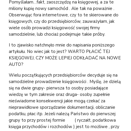
Pomyślałam…fakt, zaoszczędzę na księgowej, a za te
miliony kupię nowy samochód . Ale tak na poważnie .
Obserwując fora internetowe, czy to te skierowane do
księgowych, czy do przedsiębiorców, zauważyłam, jak
wiele osób prowadzi księgowość swojej firmy
samodzielnie, lub chociaż podejmuje takie próby.
I to zjawisko natchnęło mnie do napisania poniższego
artykułu. No wiec jak to jest? WARTO PŁACIĆ TEJ
KSIĘGOWEJ, CZY MOŻE LEPIEJ ODKŁADAĆ NA NOWE
AUTO?
Wielu początkujących przedsiębiorców decyduje się na
samodzielne prowadzenie księgowości . Myślę, że dzielą
się na dwie grupy- pierwsza to osoby posiadające
wiedzę w tym zakresie oraz druga- osoby zupełnie
nieświadome konsekwencji jakie mogą czekać za
nieprawidłowe sporządzanie dokumentacji, obliczanie
podatku, płac itp. Jeżeli należą Państwo do pierwszej
grupy to przy prostej formie ( ryczałt, podatkowa
księga przychodów i rozchodów ) jest to możliwe , przy