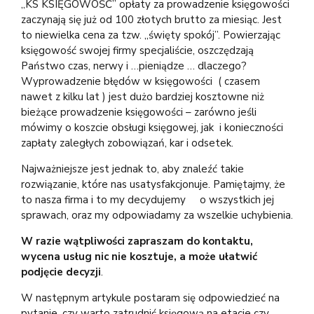
„KS KSIĘGOWOŚĆ” opłaty za prowadzenie księgowości
zaczynają się już od 100 złotych brutto za miesiąc. Jest
to niewielka cena za tzw. „święty spokój”. Powierzając
księgowość swojej firmy specjaliście, oszczędzają
Państwo czas, nerwy i …pieniądze … dlaczego?
Wyprowadzenie błędów w księgowości ( czasem
nawet z kilku lat ) jest dużo bardziej kosztowne niż
bieżące prowadzenie księgowości – zarówno jeśli
mówimy o koszcie obsługi księgowej, jak i konieczności
zapłaty zaległych zobowiązań, kar i odsetek.
Najważniejsze jest jednak to, aby znaleźć takie
rozwiązanie, które nas usatysfakcjonuje. Pamiętajmy, że
to nasza firma i to my decydujemy o wszystkich jej
sprawach, oraz my odpowiadamy za wszelkie uchybienia.
W razie wątpliwości zapraszam do kontaktu,
wycena usług nic nie kosztuje, a może ułatwić
podjęcie decyzji
.
W następnym artykule postaram się odpowiedzieć na
pytanie, czy warto zatrudnić księgową na etacie czy