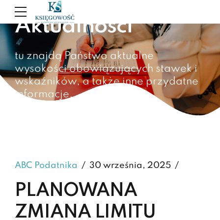
Aktualności
tu znajdą Państwo aktualne
wysokości obowiązujących stawek i
wskaźników, a także inne przydatne
informacje.
ABC Podatnika
30 września, 2025
PLANOWANA
ZMIANA LIMITU