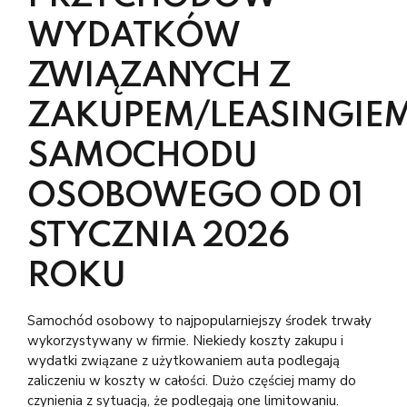
WYDATKÓW
ZWIĄZANYCH Z
ZAKUPEM/LEASINGIE
SAMOCHODU
OSOBOWEGO OD 01
STYCZNIA 2026
ROKU
Samochód osobowy to najpopularniejszy środek trwały
wykorzystywany w firmie. Niekiedy koszty zakupu i
wydatki związane z użytkowaniem auta podlegają
zaliczeniu w koszty w całości. Dużo częściej mamy do
czynienia z sytuacją, że podlegają one limitowaniu.