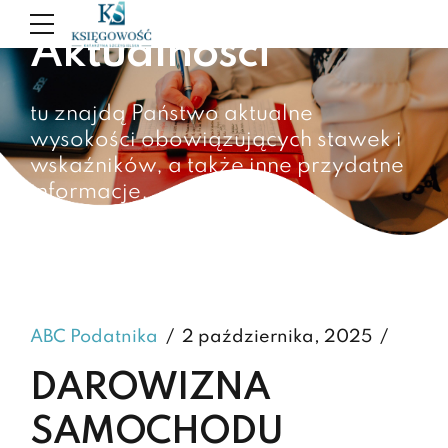
Aktualności
tu znajdą Państwo aktualne
wysokości obowiązujących stawek i
wskaźników, a także inne przydatne
informacje.
ABC Podatnika
2 października, 2025
DAROWIZNA
SAMOCHODU