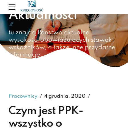
Aktualności
tu znajdą Państwo aktualne
wysokości obowiązujących stawek i
wskaźników, a także inne przydatne
informacje.
Pracownicy
4 grudnia, 2020
Czym jest PPK-
wszystko o