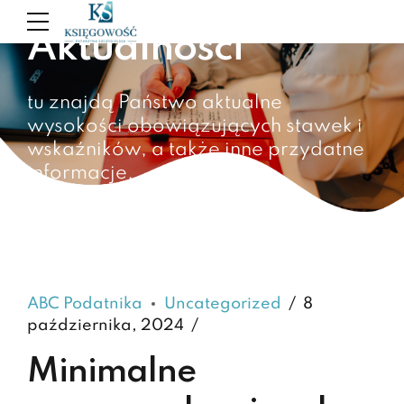
Aktualności
tu znajdą Państwo aktualne
wysokości obowiązujących stawek i
wskaźników, a także inne przydatne
informacje.
ABC Podatnika
Uncategorized
8
października, 2024
Minimalne