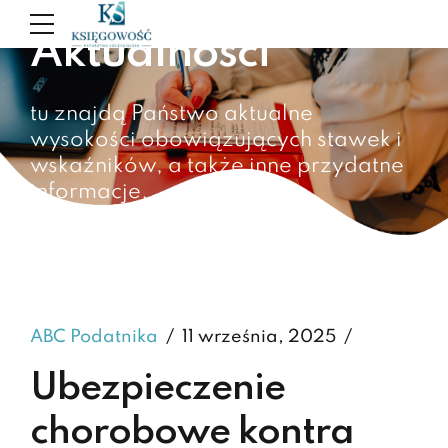
Aktualności
tu znajdą Państwo aktualne
wysokości obowiązujących stawek i
wskaźników, a także inne przydatne
informacje.
ABC Podatnika
11 września, 2025
Ubezpieczenie
chorobowe kontra