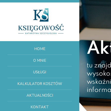
Ak
HOME
O MNIE
tu znaj
USŁUGI
wysokoś
wskaźni
KALKULATOR KOSZTÓW
informa
AKTUALNOŚCI
KONTAKT