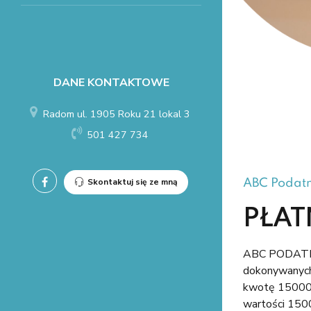
DANE KONTAKTOWE
Radom ul. 1905 Roku 21 lokal 3
501 427 734
Skontaktuj się ze mną
ABC Podat
PŁAT
ABC PODATNI
dokonywanych 
kwotę 15000,0
wartości 1500