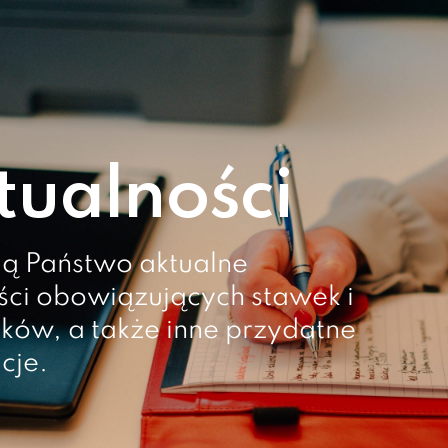
tualności
dą Państwo aktualne
ci obowiązujących stawek i
ków, a także inne przydatne
cje.