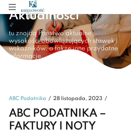
Aktualności
tu znajdą Państwo aktualne
wysokości obowiązujących stawek i
wskaźników, a także inne przydatne
informacje.
ABC Podatnika
28 listopada, 2023
ABC PODATNIKA –
FAKTURY I NOTY