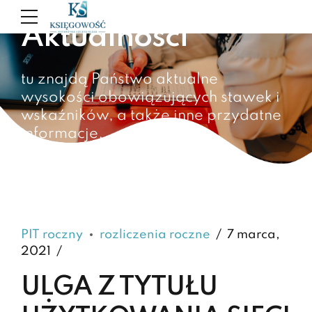
Aktualności
tu znajdą Państwo aktualne
wysokości obowiązujących stawek i
wskaźników, a także inne przydatne
informacje.
PIT roczny
rozliczenia roczne
7 marca,
2021
ULGA Z TYTUŁU