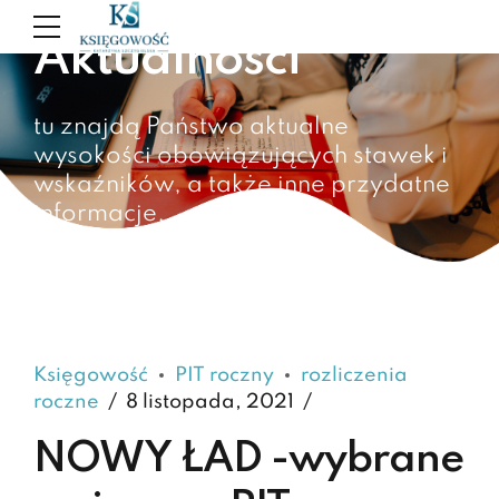
Aktualności
tu znajdą Państwo aktualne
wysokości obowiązujących stawek i
wskaźników, a także inne przydatne
informacje.
Księgowość
PIT roczny
rozliczenia
roczne
8 listopada, 2021
NOWY ŁAD -wybrane